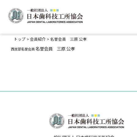
検索キーワード:
トップ
>
会員紹介
>
名誉会員 三原 公孝
名誉会員 三原 公孝
西支部名誉会員