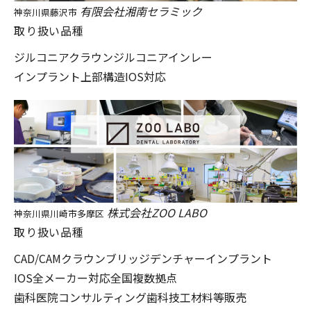
有限会社湘南セラミック
神奈川県藤沢市
取り扱い品種
ジルコニアクラウン
ジルコニアインレー
インプラント上部構造
IOS対応
株式会社ZOO LABO
神奈川県川崎市多摩区
取り扱い品種
CAD/CAM
クラウンブリッジ
デンチャー
インプラント
IOS全メーカー対応
全国複数拠点
歯科医院コンサルティング
歯科技工材料等販売