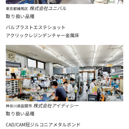
株式会社ユニバル
東京都練馬区
取り扱い品種
バルプラスト
エステショット
アクリックレジンデンチャー
金属床
株式会社アイディシー
神奈川県座間市
取り扱い品種
CAD/CAM冠
ジルコニア
メタルボンド