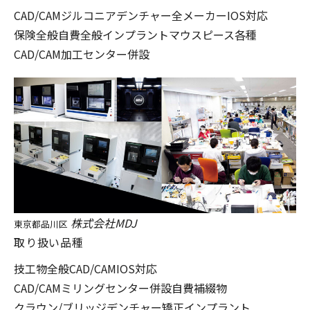
CAD/CAM
ジルコニア
デンチャー
全メーカーIOS対応
保険全般
自費全般
インプラント
マウスピース各種
CAD/CAM加工センター併設
株式会社MDJ
東京都品川区
取り扱い品種
技工物全般
CAD/CAM
IOS対応
CAD/CAMミリングセンター併設
自費補綴物
クラウン/ブリッジ
デンチャー
矯正
インプラント