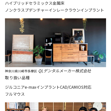
ハイブリッドセラミックス
金属床
ノンクラスプデンチャー
インレー
クラウン
インプラント
QLデンタルメーカー株式会社
神奈川県川崎市多摩区
取り扱い品種
ジルコニア
e-max
インプラント
CAD/CAM
IOS対応
フルマウス