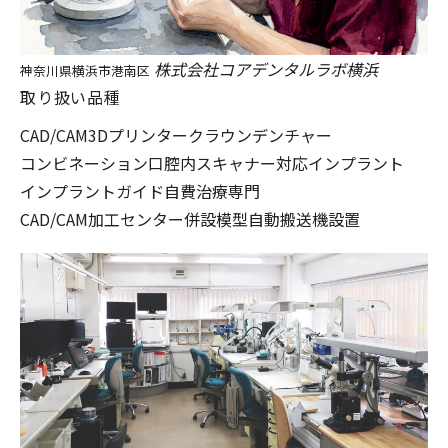
株式会社コアデンタルラボ横浜
神奈川県横浜市港南区
取り扱い品種
CAD/CAM
3Dプリンター
クラウン
デンチャー
コンビネーション
口腔内スキャナー対応
インプラント
インプラントガイド
自費治療専門
CAD/CAM加工センター併設
模型自動搬送機設置