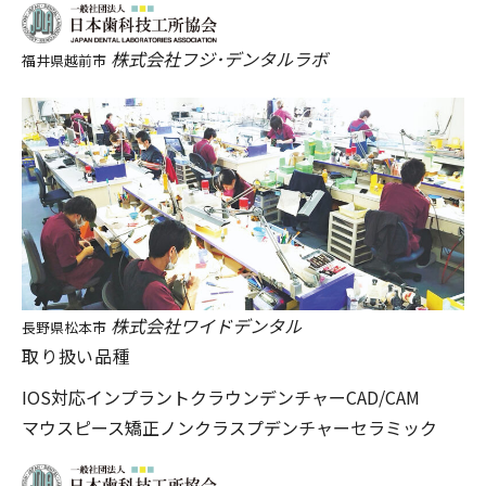
株式会社フジ･デンタルラボ
福井県越前市
株式会社ワイドデンタル
長野県松本市
取り扱い品種
IOS対応
インプラント
クラウン
デンチャー
CAD/CAM
マウスピース矯正
ノンクラスプデンチャー
セラミック