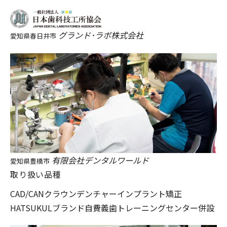
グランド･ラボ株式会社
愛知県春日井市
有限会社デンタルワールド
愛知県豊橋市
取り扱い品種
CAD/CAN
クラウン
デンチャー
インプラント
矯正
HATSUKULブランド自費義歯
トレーニングセンター併設