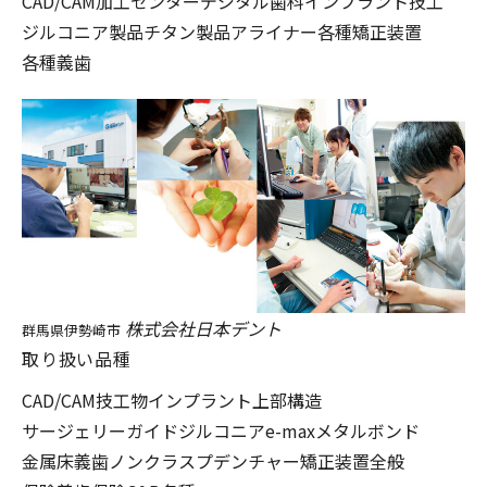
CAD/CAM加工センター
デジタル歯科
インプラント技工
ジルコニア製品
チタン製品
アライナー
各種矯正装置
各種義歯
株式会社日本デント
群馬県伊勢崎市
取り扱い品種
CAD/CAM技工物
インプラント上部構造
サージェリーガイド
ジルコニア
e-max
メタルボンド
金属床義歯
ノンクラスプデンチャー
矯正装置全般