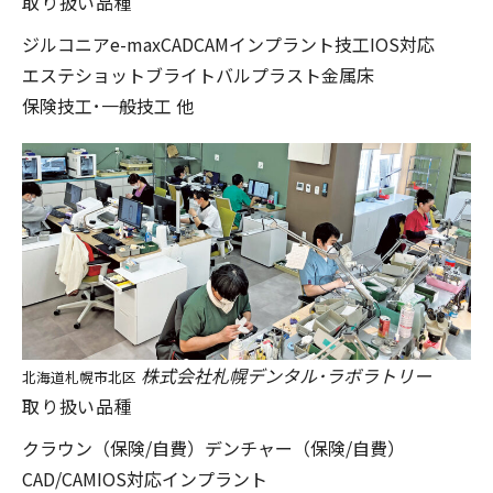
取り扱い品種
ジルコニア
e-max
CADCAM
インプラント技工
IOS対応
エステショットブライト
バルプラスト
金属床
保険技工･一般技工 他
株式会社札幌デンタル･ラボラトリー
北海道札幌市北区
取り扱い品種
クラウン（保険/自費）
デンチャー（保険/自費）
CAD/CAM
IOS対応
インプラント