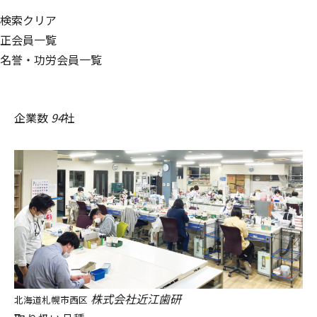
検索
クリア
正会員一覧
名誉・功労会員一覧
企業数
94
社
株式会社近江歯研
北海道札幌市西区