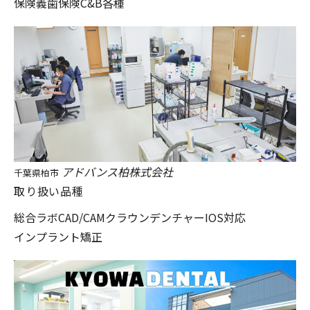
保険義歯
保険C&B各種
アドバンス柏株式会社
千葉県柏市
取り扱い品種
総合ラボ
CAD/CAM
クラウン
デンチャー
IOS対応
インプラント
矯正