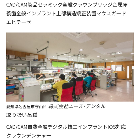
CAD/CAM製品
セラミック全般
クラウンブリッジ
金属床
義歯全般
インプラント上部構造
矯正装置
マウスガード
エピテーゼ
株式会社エース･デンタル
愛知県名古屋市守山区
取り扱い品種
CAD/CAM
自費全般
デジタル技工
インプラント
IOS対応
クラウン
デンチャー