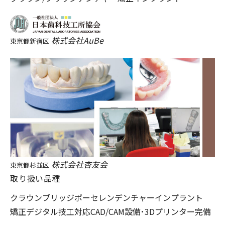
株式会社AuBe
東京都新宿区
株式会社杏友会
東京都杉並区
取り扱い品種
クラウンブリッジ
ポーセレン
デンチャー
インプラント
矯正
デジタル技工対応
CAD/CAM設備･3Dプリンター完備