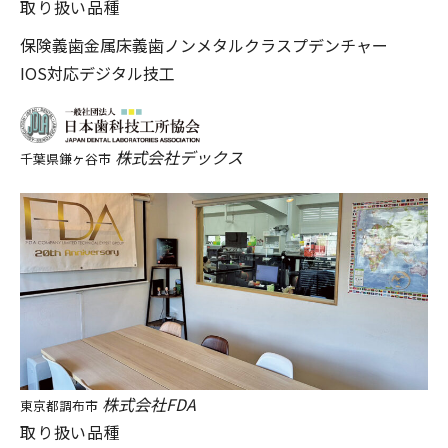
取り扱い品種
保険義歯
金属床義歯
ノンメタルクラスプデンチャー
IOS対応
デジタル技工
株式会社デックス
千葉県鎌ヶ谷市
株式会社FDA
東京都調布市
取り扱い品種