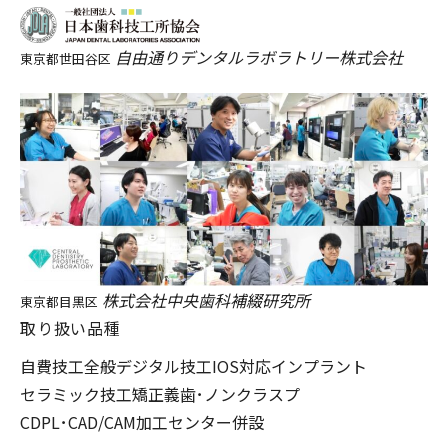
自由通りデンタルラボラトリー株式会社
東京都世田谷区
株式会社中央歯科補綴研究所
東京都目黒区
取り扱い品種
自費技工全般
デジタル技工
IOS対応
インプラント
セラミック技工
矯正
義歯･ノンクラスプ
CDPL･CAD/CAM加工センター併設