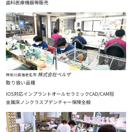
歯科医療機器等販売
株式会社ベルザ
神奈川県海老名市
取り扱い品種
IOS対応
インプラント
オールセラミック
CAD/CAM冠
金属床
ノンクラスプデンチャー
保険全般