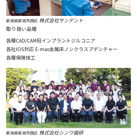
株式会社サンデント
新潟県新潟市西区
取り扱い品種
各種CAD/CAM冠
インプラント
ジルコニア
各社IOS対応 E-max
金属床
ノンクラスプデンチャー
各種保険技工
株式会社シンワ歯研
新潟県新潟市西区