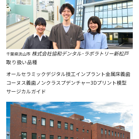
株式会社協和デンタル･ラボラトリー新松戸
千葉県流山市
取り扱い品種
オールセラミック
デジタル技工
インプラント
金属床義歯
コーヌス義歯
ノンクラスプデンチャー
3Dプリント模型
サージカルガイド