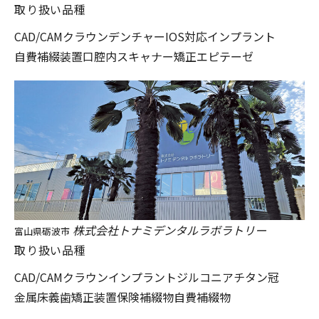
取り扱い品種
CAD/CAM
クラウン
デンチャー
IOS対応
インプラント
自費補綴装置
口腔内スキャナー
矯正
エピテーゼ
株式会社トナミデンタルラボラトリー
富山県砺波市
取り扱い品種
CAD/CAMクラウン
インプラント
ジルコニア
チタン冠
金属床義歯
矯正装置
保険補綴物
自費補綴物